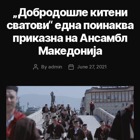
„Добродошле китени
сватови“ една поинаква
приказна на Ансамбл
Македонија
By
admin
June 27, 2021
Post
Post
author
date