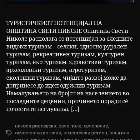
ТУРИСТИЧКИОТ ПОТЕНЦИЈАЛ НА
ОПШТИНА СВЕТИ НИКОЛЕ Општина Свети
Николе располага со потенцијал за следните
видови туризам – селски, односно рурален
туризам, рекреативен туризам, културен
туризам, екотуризам, здравствен туризам,
археолошки туризам, агротуризам,
еколошки туризам, чијшто развој може да
допринесе до иден одржлив туризам.
Намалувањето на бројот на населението во
последните децении, причинето поради сѐ
почестите иселувања, […]
никола ристевски
,
овче поле
,
овчеполие
,
овчеполска котлина
,
овчеполски регион
,
општина
Tags
свети николе
,
свети николе
,
туризам свети николе