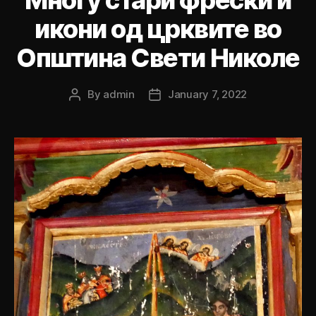
икони од црквите во
Општина Свети Николе
By
admin
January 7, 2022
Post
Post
author
date