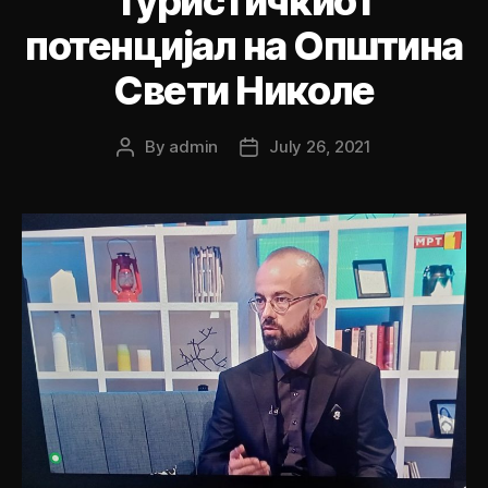
Туристичкиот
потенцијал на Општина
Свети Николе
By
admin
July 26, 2021
Post
Post
author
date