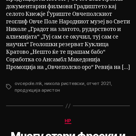
документарни филмови Градиштето кај
селото Кнежје Ѓуриште Овчеполскиот
геоглиф Овче Поле Народниот музеј во Свети
Николе „Градот на златото, рударството и
алхемијата“ „Туј сам се окучил, туј сам се
научил“ Геолошки резерват Куклица
Кратово „Нешто ќе те прашам бабо“
Соработка со Ансамбл Македонија
Промоција на „Овчеполско оро“ Ревија на […]
ovcepole.mk
,
никола ристевски
,
отчет 2021
,
Tags
продукција аристон
Categories
НР
Многу стари фрески и