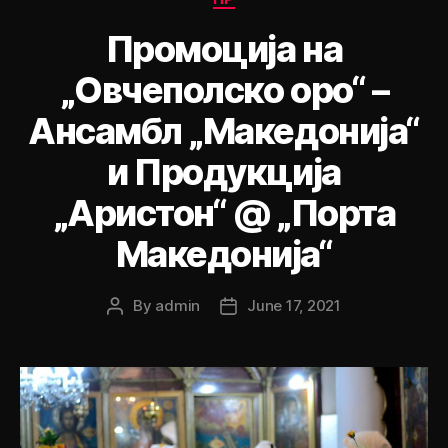
Промоција на
„Овчеполско оро“ –
Ансамбл „Македонија“
и Продукција
„Аристон“ @ „Порта
Македонија“
By
admin
June 17, 2021
Post
Post
author
date