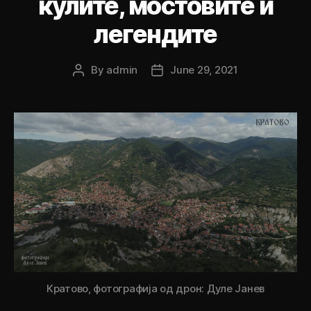
кулите, мостовите и
легендите
By
admin
June 29, 2021
Post
Post
author
date
Кратово, фотографија од дрон: Дуле Јанев