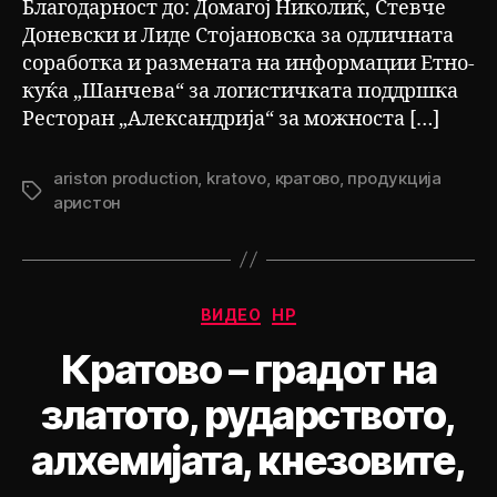
Благодарност до: Домагој Николиќ, Стевче
Доневски и Лиде Стојановска за одличната
соработка и размената на информации Етно-
куќа „Шанчева“ за логистичката поддршка
Ресторан „Александрија“ за можноста […]
ariston production
,
kratovo
,
кратово
,
продукција
Tags
аристон
Categories
ВИДЕО
НР
Кратово – градот на
златото, рударството,
алхемијата, кнезовите,