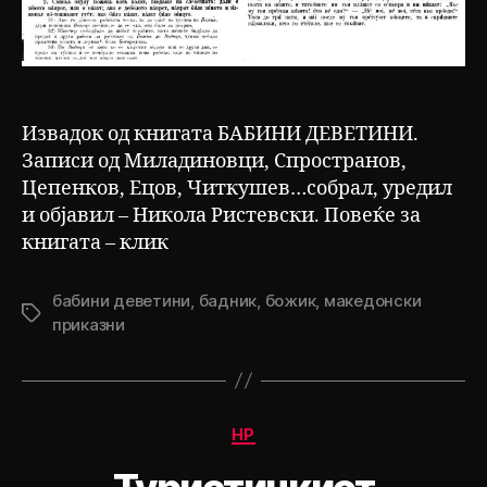
Извадок од книгата БАБИНИ ДЕВЕТИНИ.
Записи од Миладиновци, Спространов,
Цепенков, Ецов, Читкушев…собрал, уредил
и објавил – Никола Ристевски. Повеќе за
книгата – клик
бабини деветини
,
бадник
,
божик
,
македонски
Tags
приказни
Categories
НР