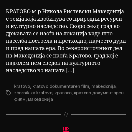
КРАТОВО м-р Никола Ристевски Македонија
е земја која изобилува со природни ресурси
и културно наследство. Скоро секој град во
државата се наоѓа на локација каде што
населба постоела и претходно, најчесто дури
и пред нашата ера. Во североисточниот дел
на Македонија се наоѓа Кратово, град кој е
најголем нем сведок на културното
наследство во нашата […]
kratovo
,
kratovo dokumentaren film
,
makedonija
,
zbornik za kratovo
,
кратово
,
кратово документарен
Tags
филм
,
македонија
Categories
НР