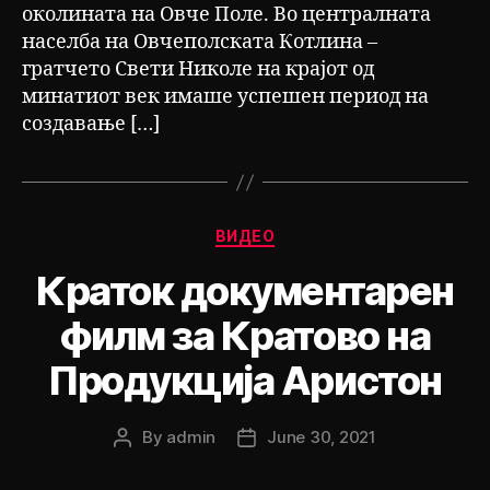
околината на Овче Поле. Во централната
населба на Овчеполската Котлина –
гратчето Свети Николе на крајот од
минатиот век имаше успешен период на
создавање […]
Categories
ВИДЕО
Краток документарен
филм за Кратово на
Продукција Аристон
By
admin
June 30, 2021
Post
Post
author
date