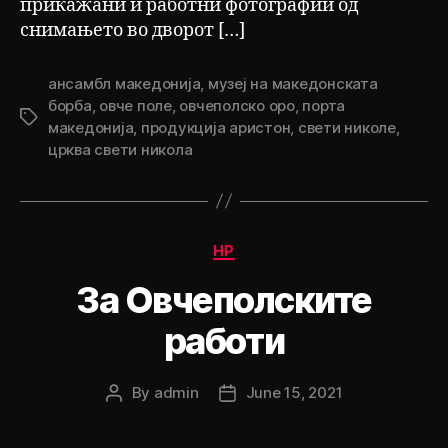
прикажани и работни фотографии од
снимањето во дворот […]
ансамбл македонија
,
музеј на македонската
борба
,
овче поле
,
овчеполско оро
,
порта
Tags
македонија
,
продукција аристон
,
свети николе
,
црква свети никола
Categories
НР
За Овчеполските
работи
By
admin
June 15, 2021
Post
Post
author
date