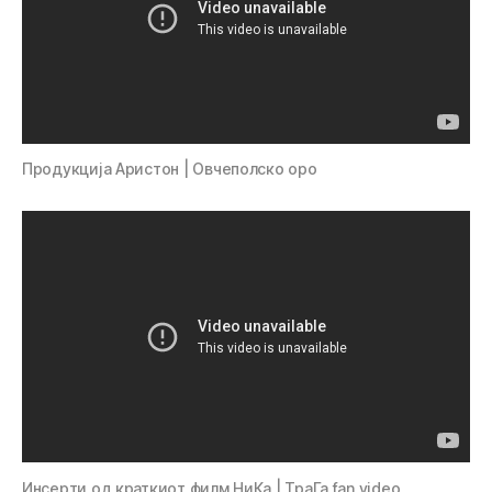
Продукција Аристон | Овчеполско оро
Инсерти од краткиот филм НиКа | ТраГа fan video