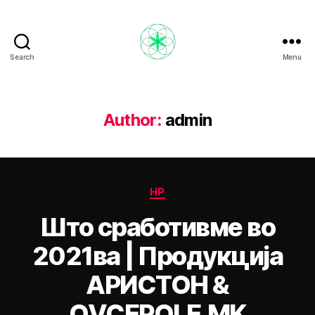
Search
Menu
Nikola
Ristevski
Author:
admin
Categories
НР
Што сработивме во
2021ва | Продукција
АРИСТОН &
OVCEPOLE.MK