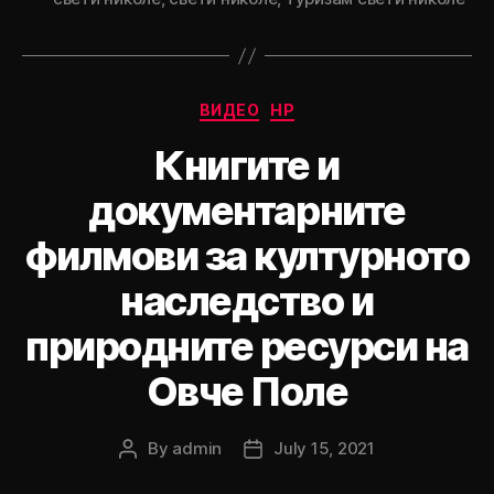
Categories
ВИДЕО
НР
Книгите и
документарните
филмови за културното
наследство и
природните ресурси на
Овче Поле
By
admin
July 15, 2021
Post
Post
author
date