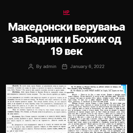
Categories
НР
Македонски верувања
за Бадник и Божик од
19 век
By
admin
January 6, 2022
Post
Post
author
date