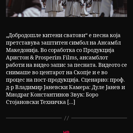
„Добродошле китени сватови“ е песна која
претставува заштитен симбол на Ансамбл
Македонија. Во соработка со Продукција
Аристон & Prosperim Films, ансамблот
работи на видео запис за песната. Видеото се
снимаше во центарот на Скопје и е во
процес на пост-продукција. Сценарио: проф.
д-р Владимир Јаневски Камера: Дуле Јанев и
Миодраг Константинов Звук: Боро
Стојановски Техничка […]
Categories
НР