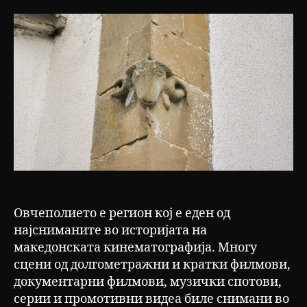
Овчеполието е регион кој е еден од
најсниманите во историјата на
македонската кинематографија. Многу
сцени од долгометражни и кратки филмови,
документарни филмови, музички спотови,
серии и промотивни видеа биле снимани во