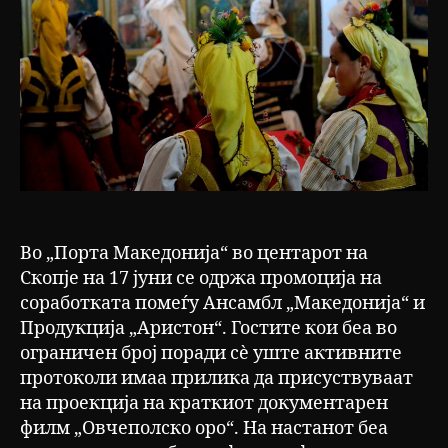
Во „Порта Македонија“ во центарот на
Скопје на 17 јуни се одржа промоција на
соработката помеѓу Ансамбл „Македонија“ и
Продукција „Аристон“. Гостите кои беа во
ограничен број поради сè уште активните
протоколи имаа прилика да присуствуваат
на проекција на краткиот документарен
филм „Овчеполско оро“. На настанот беа