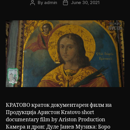
By
admin
June 30, 2021
Post
Post
author
date
КРАТОВО краток документарен филм на
Продукција Аристон Kratovo short
documentary film by Ariston Production
Камера и дрон: Дуле Јанев Музика: Боро