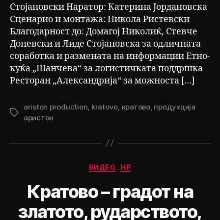
Стојановски Наратор: Катерина Јордановска
Сценарио и монтажа: Никола Ристевски
Благодарност до: Домагој Николиќ, Стевче
Доневски и Лиде Стојановска за одличната
соработка и размената на информации Етно-
куќа „Шанчева“ за логистичката поддршка
Ресторан „Александрија“ за можноста […]
ariston production
,
kratovo
,
кратово
,
продукција
Tags
аристон
Categories
ВИДЕО
НР
Кратово – градот на
златото, рударството,