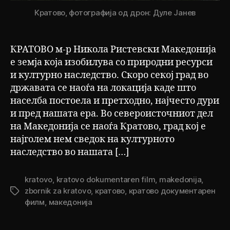
Кратово, фотографија од дрон: Дуле Јанев
КРАТОВО м-р Никола Ристевски Македонија
е земја која изобилува со природни ресурси
и културно наследство. Скоро секој град во
државата се наоѓа на локација каде што
населба постоела и претходно, најчесто дури
и пред нашата ера. Во североисточниот дел
на Македонија се наоѓа Кратово, град кој е
најголем нем сведок на културното
наследство во нашата […]
kratovo
,
kratovo dokumentaren film
,
makedonija
,
zbornik za kratovo
,
кратово
,
кратово документарен
Tags
филм
,
македонија