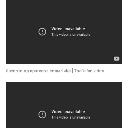
Инсерти од краткиот филм НиКа | ТраГа fan video