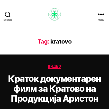
Search
Menu
Nikola
Ristevski
Tag:
kratovo
Categories
ВИДЕО
Краток документарен
филм за Кратово на
Продукција Аристон