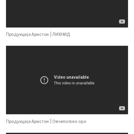
Продукција Аристон | ЛИХНИД
Продукција Аристон | Овчеполско оро