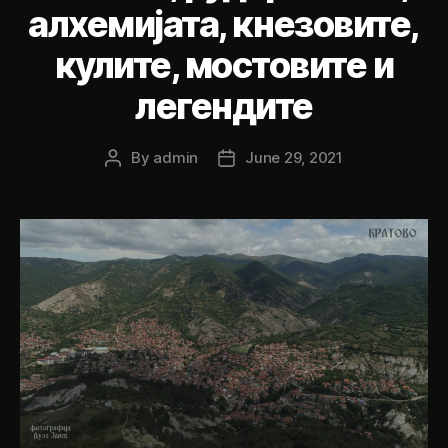
алхемијата, кнезовите,
кулите, мостовите и
легендите
By
admin
June 29, 2021
Post
Post
author
date