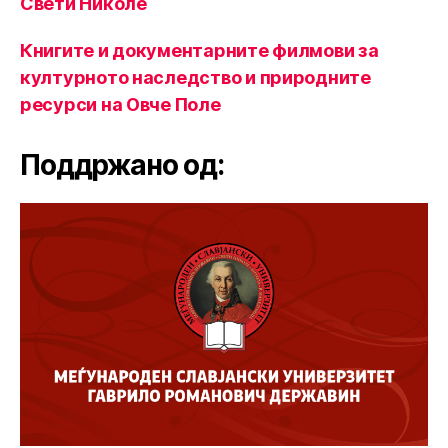
Свети Николе
Книгите и документарните филмови за
културното наследство и природните
ресурси на Овче Поле
Поддржано од: