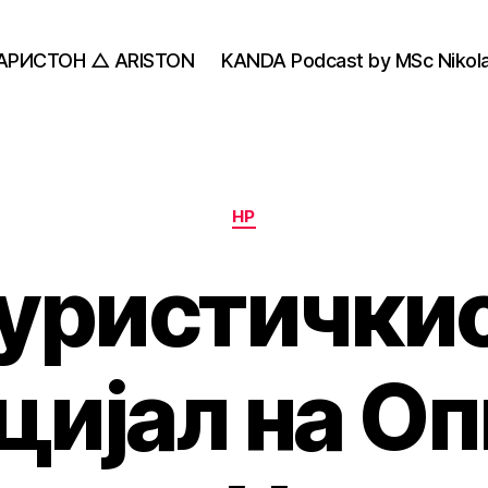
АРИСТОН △ ARISTON
KANDA Podcast by MSc Nikola
Categories
НР
уристички
цијал на О