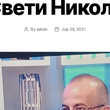
вети Нико
By
admin
July 26, 2021
Post
Post
author
date