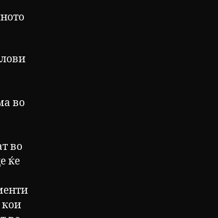
шното
слови
ма во
ат во
е ќе
менти
 кои