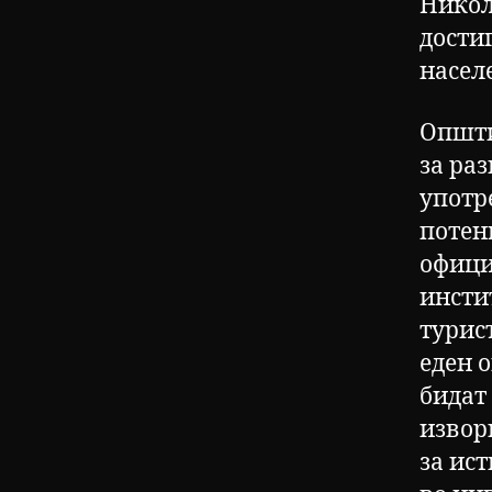
Никол
дости
насел
Општи
за раз
употре
потен
офици
инсти
турист
еден о
бидат
извор
за ист