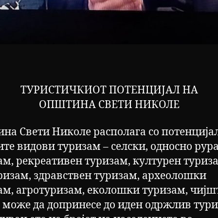
ТУРИСТИЧКИОТ ПОТЕНЦИЈАЛ НА
ОПШТИНА СВЕТИ НИКОЛЕ
на Свети Николе располага со потенцијал
ите видови туризам – селски, односно рур
ам, рекреативен туризам, културен туриз
ризам, здравствен туризам, археолошки
ам, агротуризам, еколошки туризам, чијш
ј може да допринесе до иден одржлив тури