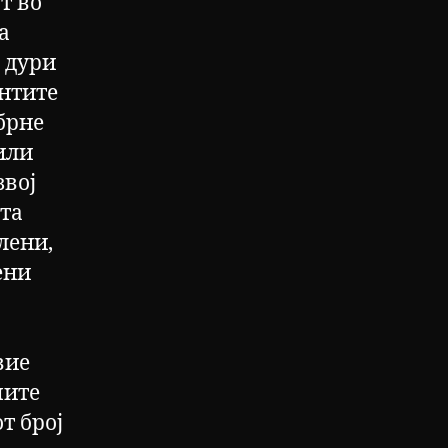
т во
а
 дури
ентите
брне
или
звој
ата
лени,
ени
вие
мите
т број