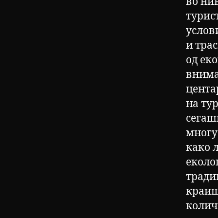
во ни
турис
услов
и тра
од ек
внима
центар
на ту
сегаш
многу
како 
еколо
тради
краиш
колич