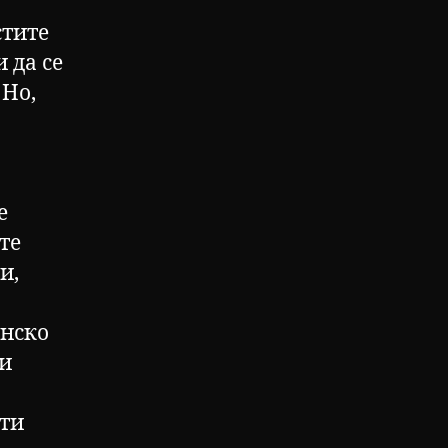
стите
 да се
 Но,
е
те
и,
анско
 и
ети