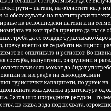
вната сегашна состојба можат да се вклуча
тички рути – патеки, на областите каде им
и за обележување на планинарски патеки,
сирање на велосипедски патеки и на сегм
ономијата на кои треба првично да им се о
ние, треба да се создаде туристичко биро 
, преку коешто ќе се работи на идниот ра
ризмот во општината и регионот. Во нивн
на состојба, напуштени, разрушени и расе
 овчеполски села можат да бидат употреб
локации за изградба на самоодржливи
шки туристички капацитети, по урнек на
ционалната македонска архитектура од о
та. Затоа што природните ресурси – голе
ества на жива вода под почвата, огромнио