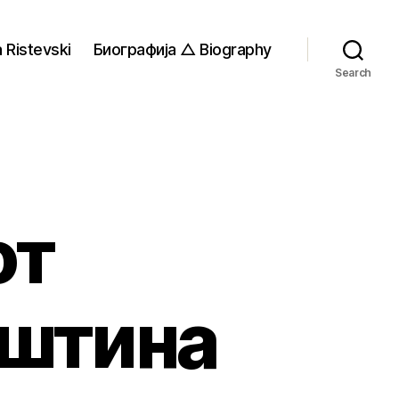
 Ristevski
Биографија △ Biography
Search
от
пштина