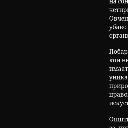
на со
четири
Овчеп
убаво 
орган
Побар
кои не
имаат
уника
приро
право
искус
Општи