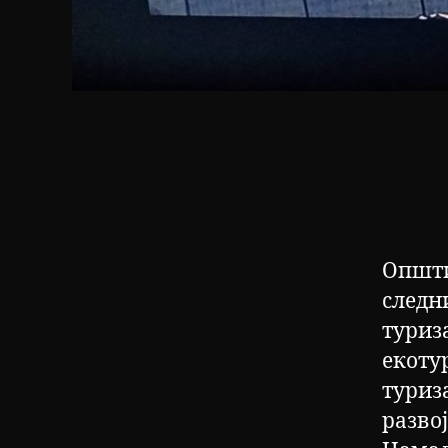
Општи
следн
туриз
екоту
туриз
разво