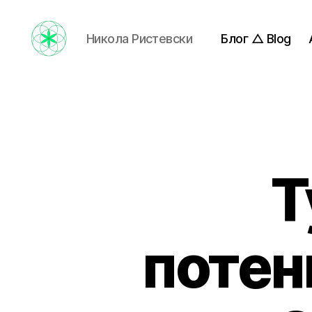
Никола Ристевски
Блог △ Blog
Nikola
Ristevski
Т
потен