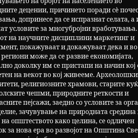
увањето на бројот на населението во
дните децении, причинето поради сѐ поче
ања, допринесе да се испразнат селата, а и
ат условите за многубројни вработувања.
јот на научните дисциплини маркетинг и
мент, покажуваат и докажуваат дека и во
 региони може да се развие економијата,
лно доколку им се пристапи на начин кој 
етен на векот во кој живееме. Археолошки
итети, религиозните храмови, старите куќ
олските чешми, природните реткости и
асните пејсажи, заедно со условите за орг
делие, зачувување на природната средина
ј на општеството како целина, се одличен
ок за нова ера во развојот на Општина Св