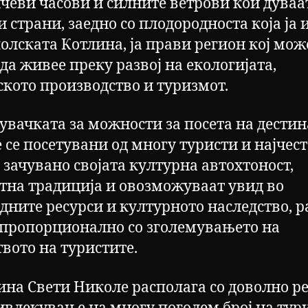
нчеви часови и силните ветрови кои дуваа
 страни, заедно со плодородноста која ја 
олската Котлина, ја прави регион кој мож
да живее преку развој на екологијата,
ското производство и туризмот.
увачката за можности за посета на дести
 се посетувани од многу туристи и најчест
 зачувано својата културна автохтоност,
тна традиција и овозможуваат увид во
дните ресурси и културното наследство, р
пропорционално со зголемувањето на
твото на туристите.
на Свети Николе располага со доволно р