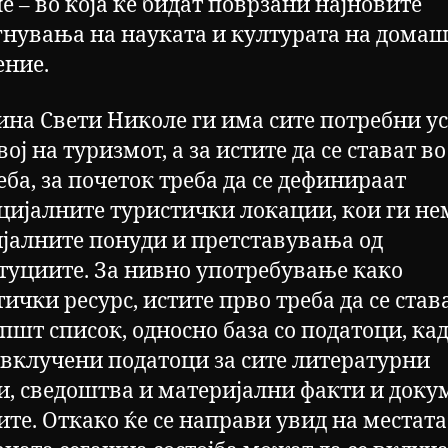
е – во која ќе бидат поврзани најновите
гнувања на науката и културата на дома
ение.
на Свети Николе ги има сите потребни у
вој на туризмот, а за истите да се стават во
ба, за почеток треба да се дефинираат
цијалните туристички локации, кои ги не
јалните понуди и претставувања од
туциите. За нивно употребување како
ички ресурс, истите прво треба да се став
пшт список, односно база со податоци, кад
 вклучени податоци за сите литературни
и, сведоштва и материјални факти и доку
ите. Откако ќе се направи увид на местата