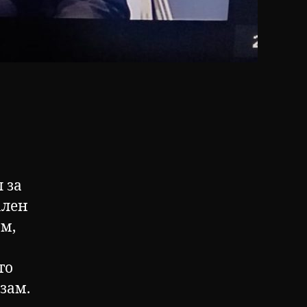
 за
ален
ам,
то
зам.