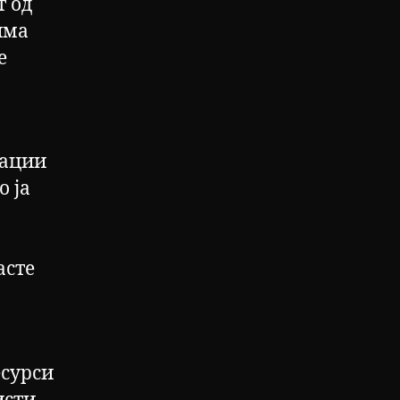
т од
има
е
нации
о ја
асте
есурси