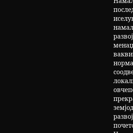
Намал
после
иселув
намал
разво
менаџ
вакви
норма
соодв
локал
овчеп
прекр
земјо
разво
почет