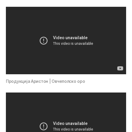
Продукција Аристон | Овчеполско оро