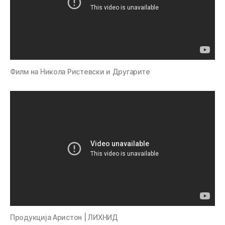
Филм на Никола Ристевски и Другарите
Продукција Аристон | ЛИХНИД