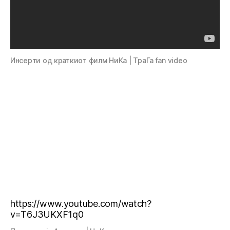
Инсерти од краткиот филм НиКа | ТраГа fan video
https://www.youtube.com/watch?
v=T6J3UKXF1q0