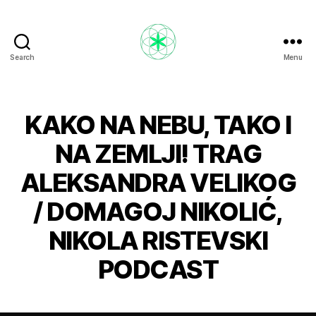
Search
Menu
Nikola
Ristevski
KAKO NA NEBU, TAKO I
NA ZEMLJI! TRAG
ALEKSANDRA VELIKOG
/ DOMAGOJ NIKOLIĆ,
NIKOLA RISTEVSKI
PODCAST