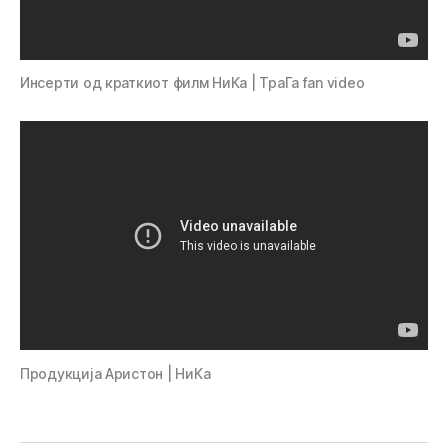
Инсерти од краткиот филм НиКа | ТраГа fan video
Продукција Аристон | НиКа