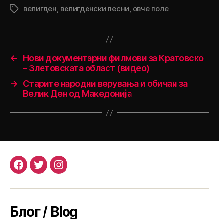
велигден
,
велигденски песни
,
овче поле
Tags
←
Нови документарни филмови за Кратовско
– Злетовската област (видео)
→
Старите народни верувања и обичаи за
Велик Ден од Македонија
Facebook
Twitter
Instagram
Блог / Blog