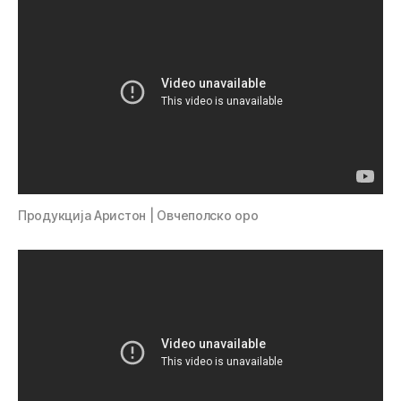
Продукција Аристон | Овчеполско оро