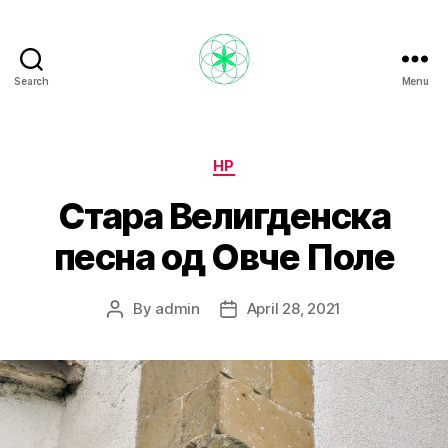
Search
Menu
Nikola
Ristevski
Categories
НР
Стара Велигденска
песна од Овче Поле
By
admin
April 28, 2021
Post
Post
author
date