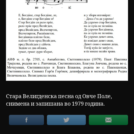
Стара Велигденска песна од Овче Поле,
снимена и запишана во 1979 година.