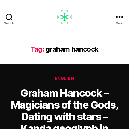
Search
Menu
Nikola
Ristevski
Tag:
graham hancock
Categories
ENGLISH
Graham Hancock –
Magicians of the Gods,
Dating with stars –
Kanda geoglyph in