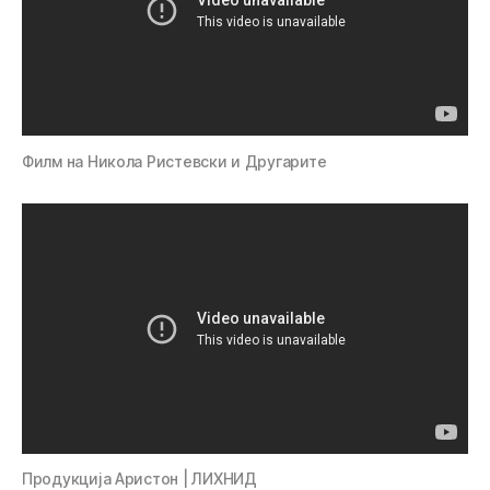
Филм на Никола Ристевски и Другарите
Продукција Аристон | ЛИХНИД