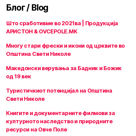
Блог / Blog
Што сработивме во 2021ва | Продукција
АРИСТОН & OVCEPOLE.MK
Многу стари фрески и икони од црквите во
Општина Свети Николе
Македонски верувања за Бадник и Божик
од 19 век
Туристичкиот потенцијал на Општина
Свети Николе
Книгите и документарните филмови за
културното наследство и природните
ресурси на Овче Поле