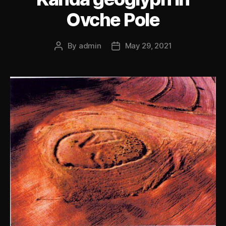
Ovche Pole
By
admin
May 29, 2021
Post
Post
author
date