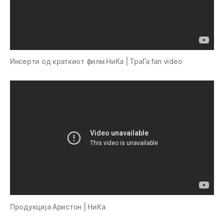
Инсерти од краткиот филм НиКа | ТраГа fan video
Продукција Аристон | НиКа