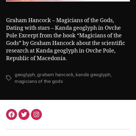
Graham Hancock – Magicians of the Gods,
Dating with stars – Kanda geoglyph in Ovche
Pole Excerpt from the book “Magicians of the
Gods” by Graham Hancock about the scientific
research at Kanda geoglyph in Ovche Pole,
Republic of Macedonia.
geoglyph
,
graham hancock
,
kanda geoglyph
,
Tags
magicians of the gods
Facebook
Twitter
Instagram