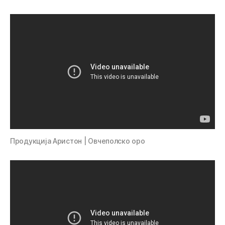
Продукција Аристон | Овчеполско оро