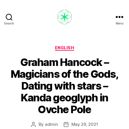
Search
Menu
Nikola
Ristevski
Categories
ENGLISH
Graham Hancock –
Magicians of the Gods,
Dating with stars –
Kanda geoglyph in
Ovche Pole
By
admin
May 29, 2021
Post
Post