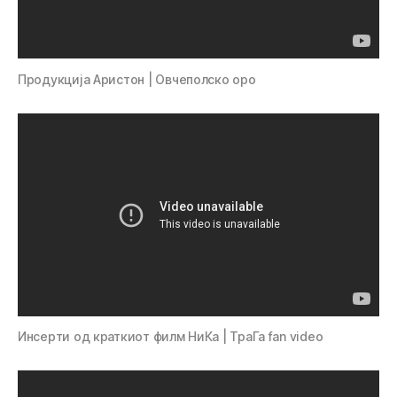
Продукција Аристон | Овчеполско оро
Инсерти од краткиот филм НиКа | ТраГа fan video