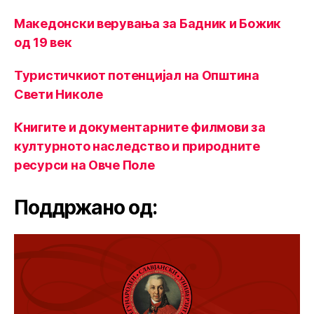
Македонски верувања за Бадник и Божик
од 19 век
Туристичкиот потенцијал на Општина
Свети Николе
Книгите и документарните филмови за
културното наследство и природните
ресурси на Овче Поле
Поддржано од: