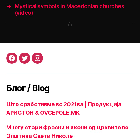
→
Mystical symbols in Macedonian churches
(video)
Facebook
Twitter
Instagram
Блог / Blog
Што сработивме во 2021ва | Продукција
АРИСТОН & OVCEPOLE.MK
Многу стари фрески и икони од црквите во
Општина Свети Николе