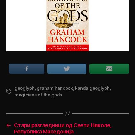
geoglyph
,
graham hancock
,
kanda geoglyph
,
Tags
magicians of the gods
←
Стари разгледници од Свети Николе,
Република Македонија