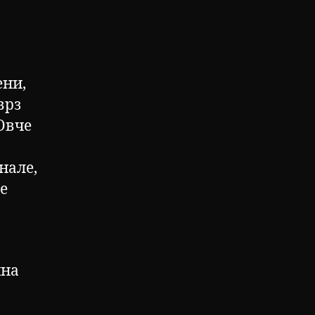
ени,
врз
Овче
нале,
е
чна