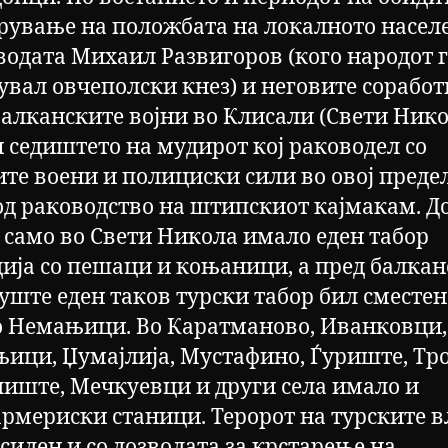
рување на положбата на локалното насел
јводата Михаил Развигоров (кого народот 
увал овчеполски кнез) и неговите соработ
балканските војни во Клисали (Свети Нико
и седиштето на мудирот кој раководел со
ите воени и полициски сили во овој преде
од раководство на штипскиот кајмакам. Д
 само во Свети Никола имало еден табор
ија со пешаци и коњаници, а пред балкан
 уште еден таков турски табор бил сместен
о Немањици. Во Каратманово, Иванковци,
ици, Џумајлија, Мустафино, Ѓуриште, Тро
иште, Мечкуевци и други села имало и
рмериски станици. Теророт на турските в
силен и со дозволата за крстарење на