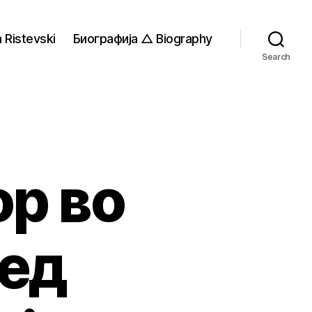
 Ristevski
Биографија △ Biography
Search
р во
ред