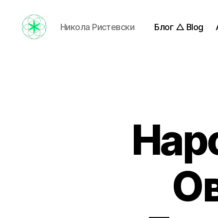
Никола Ристевски
Блог △ Blog
Nikola
Ristevski
Нар
Ов