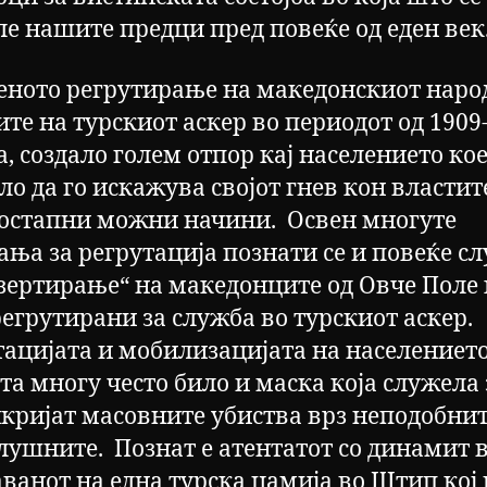
ле нашите предци пред повеќе од еден век
еното регрутирање на македонскиот наро
ите на турскиот аскер во периодот од 1909
, создало голем отпор кај населението ко
ло да го искажува својот гнев кон властит
достапни можни начини. Освен многуте
ања за регрутација познати се и повеќе с
езертирање“ на македонците од Овче Поле
регрутирани за служба во турскиот аскер.
тацијата и мобилизацијата на населението
та многу често било и маска која служела 
икријат масовните убиства врз неподобнит
лушните. Познат е атентатот со динамит 
ванот на една турска џамија во Штип кој 