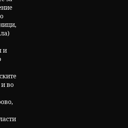
ение
го
ници,
ла)
л и
о
ските
 и во
ово,
ласти