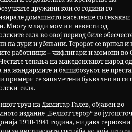
озучките дружини кои со години го
изирале домашното население со секакви
и. Многу млади моми и невести од
олските села во овој период биле обесчест
ни па дури и убивани. Теророт се вршел и 
ите работници – чифлигари и момоци во 
 Честите тепања на македонскиот народ од
а на жандармите и башибозукот не преста
ви примери се запаметени буквално во сит
олски села.
ниот труд на Димитар Галев, објавен во
мното издание „Белиот терор“ во југоисто
онија 1910-1941 година, ни дава сериозни
ци за вистинската состојба во која што се