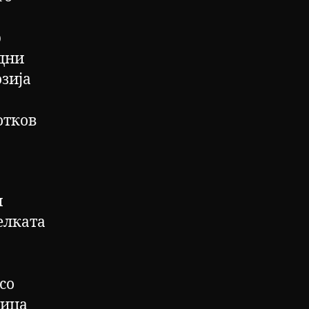
р
дни
зија
отков
и
елката
со
ница