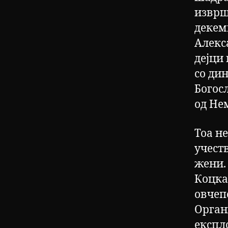
изврш
декем
Алекс
дејци
со ди
Богос
од Не
Тоа не
учест
жени.
Коцка
овчеп
Орган
експл