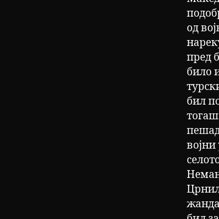
подоб
од во
нарек
пред 
било 
турск
бил п
тогаш
пешад
војни
селот
Немањ
Црнил
жанда
бил за