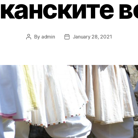
канските в
By
admin
January 28, 2021
Post
Post
author
date