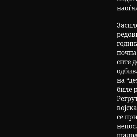
наоѓа
Засил
редов
година
почна
сите 
одбив
на “д
биле 
Регру
војска
се пр
непос
шадра