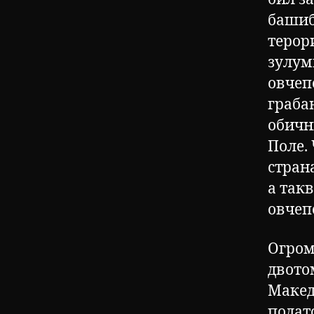
башиб
терор
зулум
овчеп
граба
обичн
Поле.
стран
а так
овчеп
Огром
двото
Макед
подато