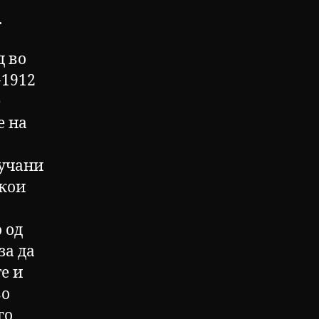
.
д во
-1912
е
е на
лучани
 кои
 од
за да
е и
во
го