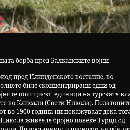
ната борба пред Балканските војни
риод пред Илинденското востание, во
олието биле сконцентрирани едни од
ојните полициски единици на турската вла
те во Клисали (Свети Никола). Податоците
от во 1900 година ни покажуваат дека тог
 Никола живееле бројно повеќе Турци од
онци. По востанието и периодот на обидит