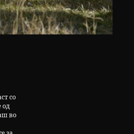
ст со
 од
аш во
е за