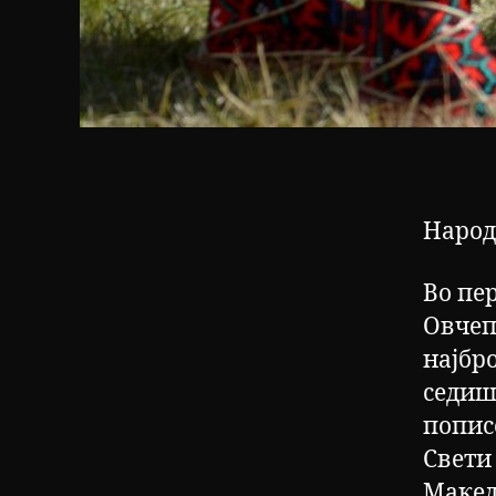
Народ
Во пе
Овчеп
најбр
седиш
попис
Свети
Макед