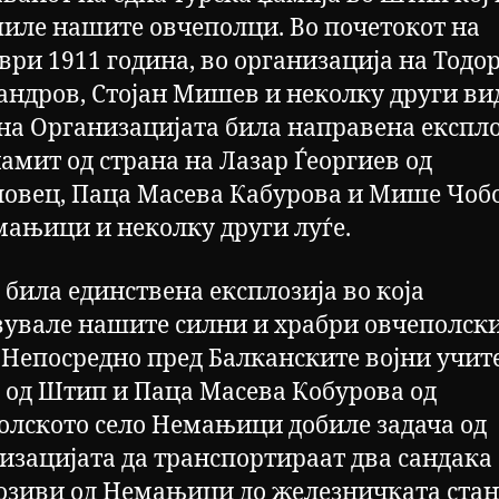
иле нашите овчеполци. Во почетокот на
ври 1911 година, во организација на Тодо
андров, Стојан Мишев и неколку други ви
 на Организацијата била направена експло
намит од страна на Лазар Ѓеоргиев од
ловец, Паца Масева Кабурова и Мише Чоб
мањици и неколку други луѓе.
 била единствена експлозија во која
вувале нашите силни и храбри овчеполск
 Непосредно пред Балканските војни учит
 од Штип и Паца Масева Кобурова од
олското село Немањици добиле задача од
изацијата да транспортираат два сандака 
озиви од Немањици до железничката ста