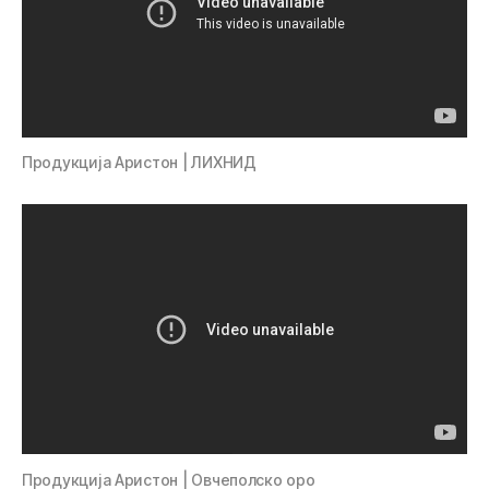
Продукција Аристон | ЛИХНИД
Продукција Аристон | Овчеполско оро