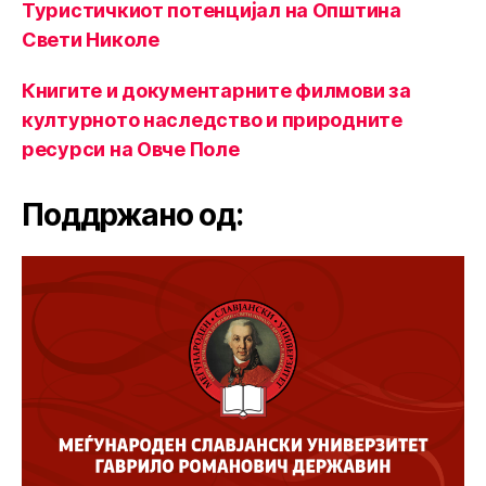
Туристичкиот потенцијал на Општина
Свети Николе
Книгите и документарните филмови за
културното наследство и природните
ресурси на Овче Поле
Поддржано од: