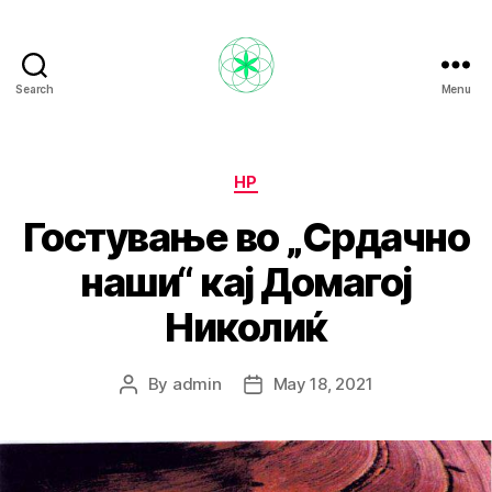
Search
Menu
Nikola
Ristevski
Categories
НР
Гостување во „Срдачно
наши“ кај Домагој
Николиќ
By
admin
May 18, 2021
Post
Post
author
date