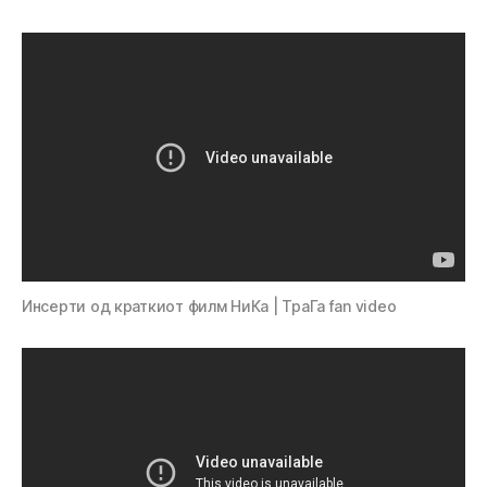
Инсерти од краткиот филм НиКа | ТраГа fan video