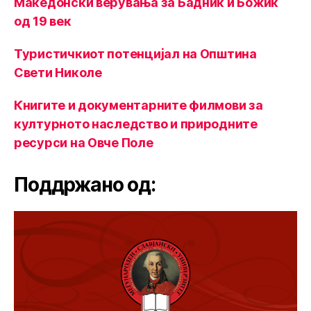
Македонски верувања за Бадник и Божик
од 19 век
Туристичкиот потенцијал на Општина
Свети Николе
Книгите и документарните филмови за
културното наследство и природните
ресурси на Овче Поле
Поддржано од: