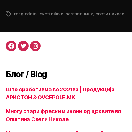
razglednici
,
sveti nikole
,
разгледници
,
свети николе
Tags
Facebook
Twitter
Instagram
Блог / Blog
Што сработивме во 2021ва | Продукција
АРИСТОН & OVCEPOLE.MK
Многу стари фрески и икони од црквите во
Општина Свети Николе