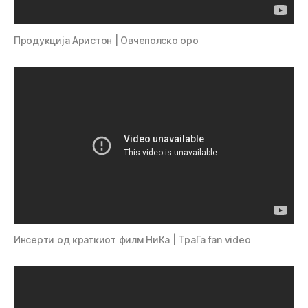
Продукција Аристон | Овчеполско оро
Инсерти од краткиот филм НиКа | ТраГа fan video