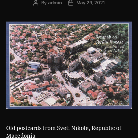
By
admin
May 29, 2021
Post
Post
author
date
Old postcards from Sveti Nikole, Republic of
Macedonia