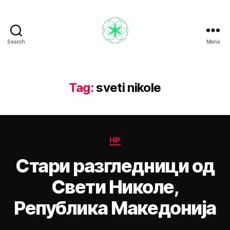
Search
Menu
Nikola
Ristevski
Tag:
sveti nikole
Categories
НР
Стари разгледници од
Свети Николе,
Република Македонија