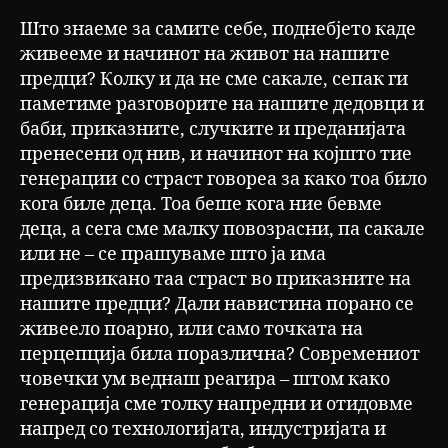
Што знаеме за самите себе, поднебјето каде
живееме и начинот на живот на нашите
предци? Колку и да не сме сакале, сепак ги
паметиме разговорите на нашите дедовци и
баби, приказните, случките и преданијата
пренесени од нив, и начинот на којшто тие
генерации со страст говореа за како тоа било
кога биле деца. Тоа беше кога ние бевме
деца, а сега сме малку повозрасни, па сакале
или не – се прашуваме што ја има
предизвикано таа страст во приказните на
нашите предци? Дали навистина порано се
живеело поарно, или само точката на
перцепција била поразлична? Современиот
човечки ум веднаш реагира – штом како
генерација сме толку напредни и отидовме
напред со технологијата, индустријата и