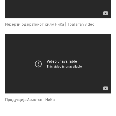
Инсерти од краткиот филм НиКа | ТраГа fan video
Продукција Аристон | НиКа