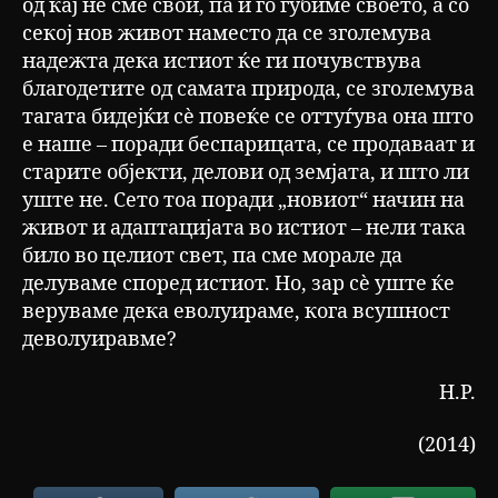
од кај не сме свои, па и го губиме своето, а со
секој нов живот наместо да се зголемува
надежта дека истиот ќе ги почувствува
благодетите од самата природа, се зголемува
тагата бидејќи сѐ повеќе се оттуѓува она што
е наше – поради беспарицата, се продаваат и
старите објекти, делови од земјата, и што ли
уште не. Сето тоа поради „новиот“ начин на
живот и адаптацијата во истиот – нели така
било во целиот свет, па сме морале да
делуваме според истиот. Но, зар сѐ уште ќе
веруваме дека еволуираме, кога всушност
деволуиравме?
Н.Р.
(2014)