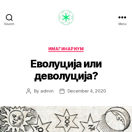
Search
Menu
Nikola
Ristevski
Categories
ИМАГИНАРИУМ
Еволуција или
деволуција?
By
admin
December 4, 2020
Post
Post
author
date