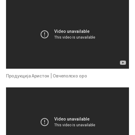
Продукција Аристон | Овчеполско оро