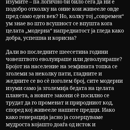
изумите – па логично би било сега да ни е
подобро отколку на оние кои живееле овде
пред само еден век? Но, колку тој „современ“
ум знае во што всушност се впушта кога
целата „модерна“ напреднатост ја гледа како
добра, успешна и корисна?
Дали во последните шеесетина години
човештвото еволуираше или деволуираше?
Бројот на население на земјината топка се
зголеми за неколку пати, гладните и
жедните се во сè поголем број, сите модерни
изуми само ја зголемија бедата на целата
планета, а новите закони сѐ посилно се
трудат да го променат и природниот код,
според кој живееле нашите предци. Иако
како генерација јасно ја созерцуваме
мудроста којашто доаѓа од исток и