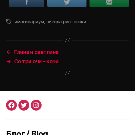
имагинариум
,
никола ристевски
Tags
←
Глина и светлина
→
Со три очи – кочи
Facebook
Twitter
Instagram
Блог / Blog