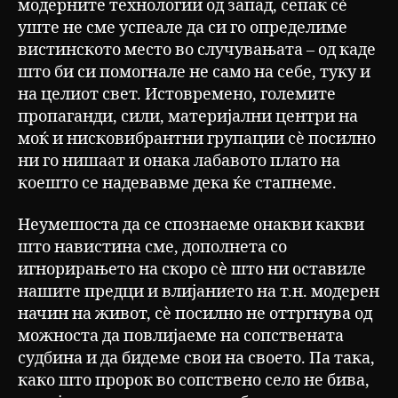
модерните технологии од запад, сепак сѐ
уште не сме успеале да си го определиме
вистинското место во случувањата – од каде
што би си помогнале не само на себе, туку и
на целиот свет. Истовремено, големите
пропаганди, сили, материјални центри на
моќ и нисковибрантни групации сѐ посилно
ни го нишаат и онака лабавото плато на
коешто се надевавме дека ќе стапнеме.
Неумешоста да се спознаеме онакви какви
што навистина сме, дополнета со
игнорирањето на скоро сѐ што ни оставиле
нашите предци и влијанието на т.н. модерен
начин на живот, сѐ посилно не оттргнува од
можноста да повлијаеме на сопствената
судбина и да бидеме свои на своето. Па така,
како што пророк во сопствено село не бива,