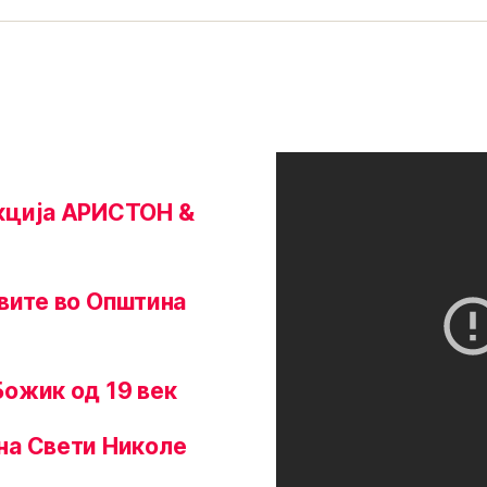
укција АРИСТОН &
квите во Општина
Божик од 19 век
на Свети Николе