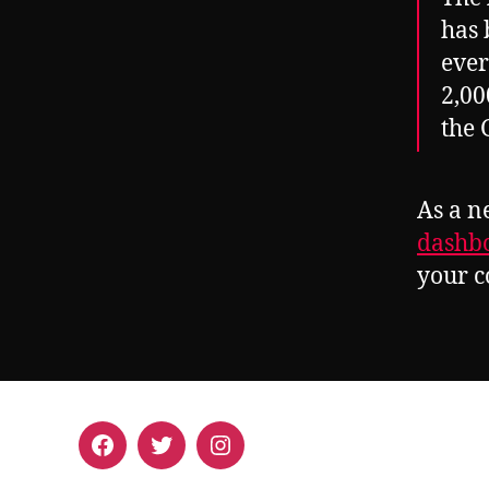
has 
ever
2,00
the
As a n
dashb
your c
Facebook
Twitter
Instagram