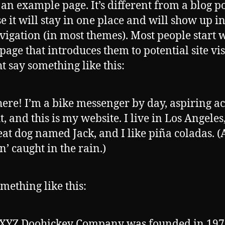
s an example page. It’s different from a blog p
e it will stay in one place and will show up i
avigation (in most themes). Most people start 
page that introduces them to potential site vis
ht say something like this:
here! I’m a bike messenger by day, aspiring ac
t, and this is my website. I live in Los Angeles
eat dog named Jack, and I like piña coladas. 
in’ caught in the rain.)
mething like this:
 XYZ Doohickey Company was founded in 197