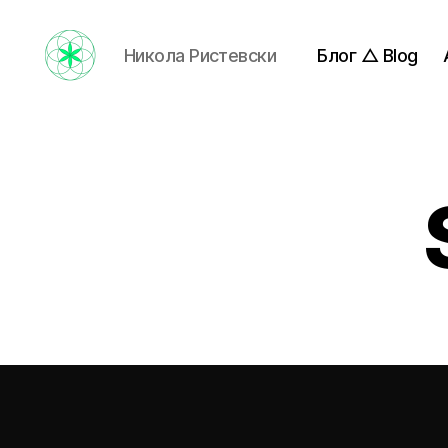
Никола Ристевски
Блог △ Blog
Nikola
Ristevski