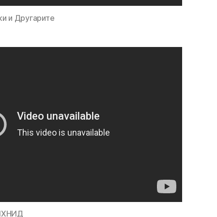
ки и Другарите
ЛИХНИД