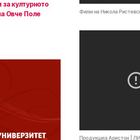
 за културното
Филм на Никола Ристевс
на Овче Поле
Продукција Аристон | 