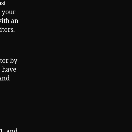
ost
n your
with an
itors.
tor by
, have
(And
1, and