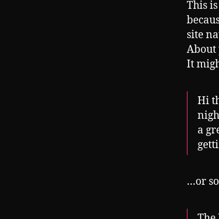
This i
becaus
site n
About 
It mig
Hi t
nigh
a gr
gett
…or so
The