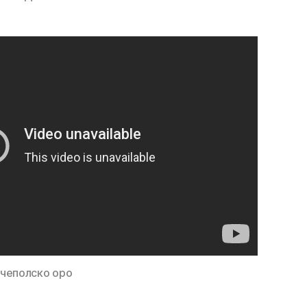
вчеполско оро