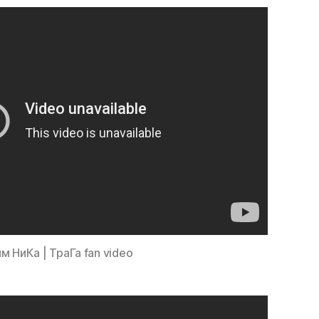
м НиКа | ТраГа fan video