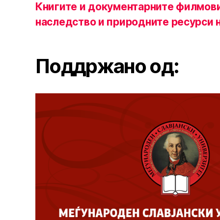
Книгите и документарните филмови
наследство и природните ресурси 
Поддржано од: