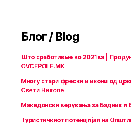
Блог / Blog
Што сработивме во 2021ва | Прод
OVCEPOLE.MK
Многу стари фрески и икони од цр
Свети Николе
Македонски верувања за Бадник и 
Туристичкиот потенцијал на Општи