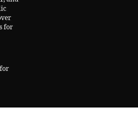
ic
over
s for
for