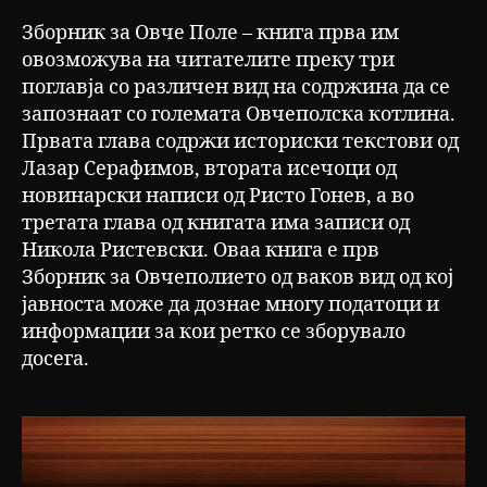
Зборник за Овче Поле – книга прва им
овозможува на читателите преку три
поглавја со различен вид на содржина да се
запознаат со големата Овчеполска котлина.
Првата глава содржи историски текстови од
Лазар Серафимов, втората исечоци од
новинарски написи од Ристо Гонев, а во
третата глава од книгата има записи од
Никола Ристевски. Оваа книга е прв
Зборник за Овчеполието од ваков вид од кој
јавноста може да дознае многу податоци и
информации за кои ретко се зборувало
досега.