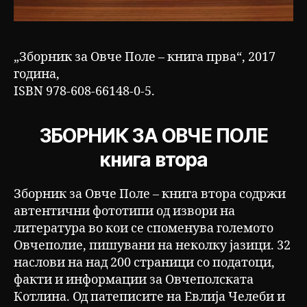
„Зборник за Овче Поле – книга прва“, 2017
година,
ISBN 978-608-66148-0-5.
ЗБОРНИК ЗА ОВЧЕ ПОЛЕ
книга втора
Зборник за Овче Поле – книга втора содржи
автентични фототипи од извори на
литература во кои се споменува големото
Овчеполие, пишувани на неколку јазици. 32
наслови на над 200 страници со податоци,
факти и информации за Овчеполската
Котлина. Од патеписите на Евлија Челеби и