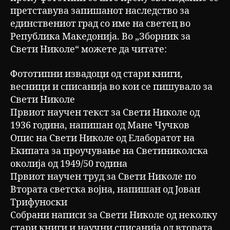
претставува запишанот наследство за
единствениот град со име на светец во
Република Македонија. Во „Зборник за
Свети Николе“ можете да читате:
Фототипни извадоци од стари книги,
весници и списанија во кои се пишувало за
Свети Николе
Првиот научен текст за Свети Николе од
1936 година, напишан од Мане Чучков
Опис на Свети Николе од Елаборатот на
Екипата за проучување на Светиниколска
околија од 1949/50 година
Првиот научен труд за Свети Николе по
Втората светска војна, напишан од Јован
Трифуноски
Собрани написи за Свети Николе од неколку
стари книги и научни списанија од втората