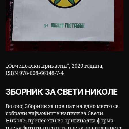
„Овчеполски приказни“, 2020 година,
ISBN 978-608-66148-7-4
ЗБОРНИК ЗА СВЕТИ НИКОЛЕ
Во овој Зборник за прв пат на едно место се
собрани најважните написи за Свети
Николе, пренесени во оригинална форма
преку фототипи со што преку ова издание се