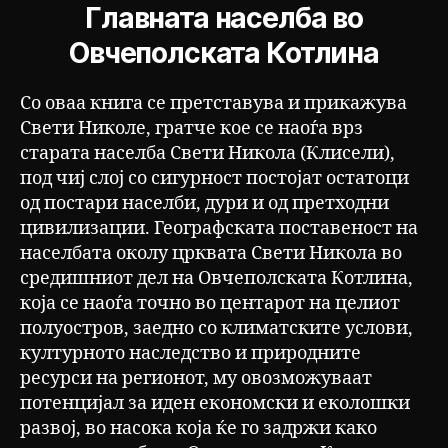
Главната населба во
Овчеполската Котлина
Со оваа книга се претставува и прикажува
Свети Николе, гратче кое се наоѓа врз
старата населба Свети Никола (Клисели),
под чиј слој со сигурност постојат остатоци
од постари населби, дури и од претходни
цивилизации. Географската поставеност на
населбата околу црквата Свети Никола во
средишниот дел на Овчеполската Котлина,
која се наоѓа точно во центарот на целиот
полуостров, заедно со климатските услови,
културното наследство и природните
ресурси на регионот, му овозможуваат
потенцијал за иден економски и еколошки
развој, во насока која ќе го задржи како