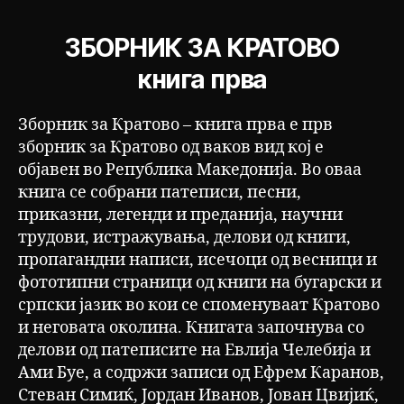
ЗБОРНИК ЗА КРАТОВО
книга прва
Зборник за Кратово – книга прва е прв
зборник за Кратово од ваков вид кој е
објавен во Република Македонија. Во оваа
книга се собрани патеписи, песни,
приказни, легенди и преданија, научни
трудови, истражувања, делови од книги,
пропагандни написи, исечоци од весници и
фототипни страници од книги на бугарски и
српски јазик во кои се споменуваат Кратово
и неговата околина. Книгата започнува со
делови од патеписите на Евлија Челебија и
Ами Буе, а содржи записи од Ефрем Каранов,
Стеван Симиќ, Јордан Иванов, Јован Цвијиќ,