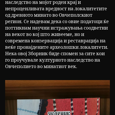
наследство на мојот роден крај и
непроценливата вредност на локалитетите
од древното минато во Овчеполскиот
регион. Се надевам дека со овие податоци ќе
поттикнам научни истражувања соодветни
на векот во кој што живееме, но и
современа конзервација и реставрација на
веќе пронајдените археолошки локалитети.
Нека овој Зборник биде спомен за сите кои
го проучувале културното наследство на
Овчеполието во минатиот век.