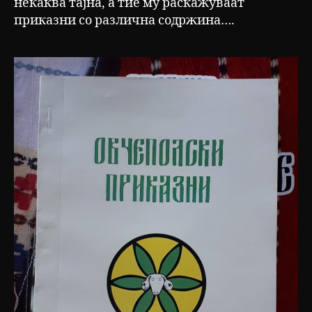
некаква тајна, а тие му раскажуваат
приказни со различна содржина….