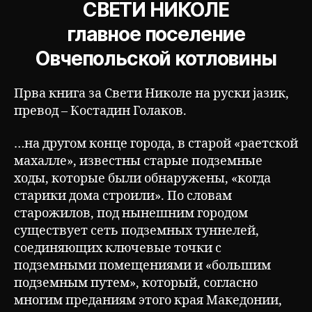
СВЕТИ НИКОЛЕ
главное поселение
Овчепольской котловины
Прва книга за Свети Николе на руски јазик,
превод – Костадин Голаков.
…на другом конце города, в старой «раетской
махалле», известны старые подземные
ходы, которые были обнаружены, «когда
старики дома строили». По словам
старожилов, под нынешним городом
существует сеть подземных туннелей,
соединяющих ключевые точки с
подземными помещениями и «большим
подземным путем», который, согласно
многим преданиям этого края Македонии,