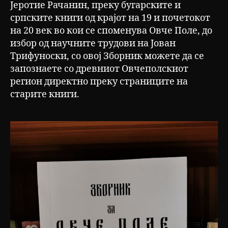
Јеротие Рачанин, преку бугарските и
српските книги од крајот на 19 и почетокот
на 20 век во кои се споменува Овче Поле, до
избор од научните трудови на Јован
Трифуноски, со овој Зборник можете да се
запознаете со древниот Овчеполскиот
регион директно преку страниците на
старите книги.