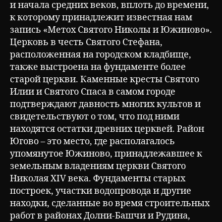
и начала средних веков, вплоть до времени,
к которому принадлежит известная нам
запись «Метох Святого Николы и Южиново».
Церковь в честь Святого Стефана,
расположенная на городском кладбище,
также выстроена на фундаменте более
старой церкви. Каменные кресты Святого
Илии и Святого Спаса в самом городе
подтверждают давность многих культов и
свидетельствуют о том, что под ними
находятся остатки древних церквей. Район
Югово – это место, где располагалось
упомянутое Южиново, принадлежавшее к
земельным владениям церкви Святого
Николая XIV века. Фундаменты старых
построек, участки водопровода и другие
находки, сделанные во время строительных
работ в районах Долни-Башчи и Рудина,