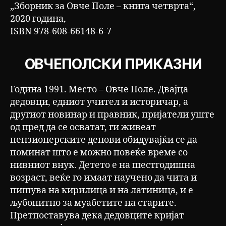
„Зборник за Овче Поле – книга четврта“,
2020 година,
ISBN 978-608-66148-6-7
ОВЧЕПОЛСКИ ПРИКАЗНИ
Година 1991. Место – Овче Поле. Двајца
дедовци, едниот учител и историчар, а
другиот новинар и правник, пријатели уште
од пред да се осватат, ги живеат
пензионерските денови обидувајќи се да
поминат што е можно повеќе време со
нивниот внук. Детето е на шестгодишна
возраст, веќе го имаат научено да чита и
пишува на кирилица и на латиница, и е
љубопитно за муабетите на старите.
Претпоставува дека дедовците кријат