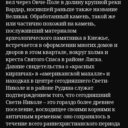
вел через Овче-Поле в долину крупной реки
Вардар, носившей раньше также название
Великая. Обработанный камень, такой же
или частично похожий на камень,
послуживший материалом
археологического памятника в Кнежье,
встречается в оформлении многих домов и
дворов в этом квартале, вокруг холма и
креста Святого Спаса в районе Лиска.
Давние свидетельства о «красных
кирпичах» в «американской махалле» и
находках в центре сегодняшнего Свети-
Николе и в районе Рудина служат
подтверждением того, что сегодняшний
Свети-Николе – это гораздо более древнее
поселение, восходящее своими корнями к
античным временам: оно сохранялось в
течение всего раннехристианского периода