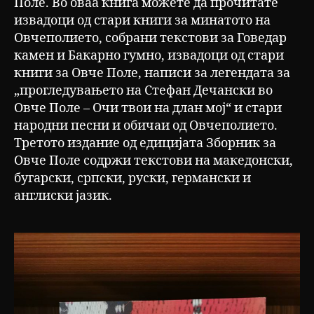
Поле. Во оваа книга можете да прочитате
извадоци од стари книги за минатото на
Овчеполието, собрани текстови за Говедар
камен и Бакарно гумно, извадоци од стари
книги за Овче Поле, написи за легендата за
„прогледувањето на Стефан Дечански во
Овче Поле – Очи твои на длан мој“ и стари
народни песни и обичаи од Овчеполието.
Третото издание од едицијата Зборник за
Овче Поле содржи текстови на македонски,
бугарски, српски, руски, германски и
англиски јазик.